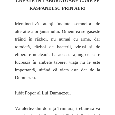
CREATE ÎN LABORATOARE CARE SE
RĂSPÂNDESC PRIN AER!
Mențineți-vă atenți înainte semnelor de
alterație a organismului. Omenirea se găsește
trăind în război, nu numai cu arme, dar
totodată, război de bacterii, viruși și de
eliberare nucleară. La aceasta ajung cei care
lucrează în ambele tabere; viața nu le este
importantă, uitând că viața este dar de la
Dumnezeu.
Iubit Popor al Lui Dumnezeu,
Vă alertez din dorință Trinitară, trebuie să vă