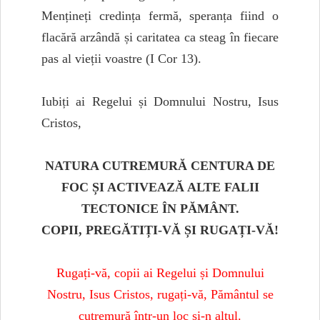
Mențineți credința fermă, speranța fiind o
flacără arzândă și caritatea ca steag în fiecare
pas al vieții voastre (I Cor 13).
Iubiți ai Regelui și Domnului Nostru, Isus
Cristos,
NATURA CUTREMURĂ CENTURA DE
FOC ȘI ACTIVEAZĂ ALTE FALII
TECTONICE ÎN PĂMÂNT.
COPII, PREGĂTIȚI-VĂ ȘI RUGAȚI-VĂ!
Rugați-vă, copii ai Regelui și Domnului
Nostru, Isus Cristos, rugați-vă, Pământul se
cutremură într-un loc și-n altul.