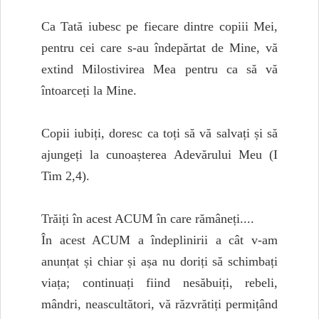
Ca Tată iubesc pe fiecare dintre copiii Mei,
pentru cei care s-au îndepărtat de Mine, vă
extind Milostivirea Mea pentru ca să vă
întoarceți la Mine.
Copii iubiți, doresc ca toți să vă salvați și să
ajungeți la cunoașterea Adevărului Meu (I
Tim 2,4).
Trăiți în acest ACUM în care rămâneți....
În acest ACUM a îndeplinirii a cât v-am
anunțat și chiar și așa nu doriți să schimbați
viața; continuați fiind nesăbuiți, rebeli,
mândri, neascultători, vă răzvrătiți permițând