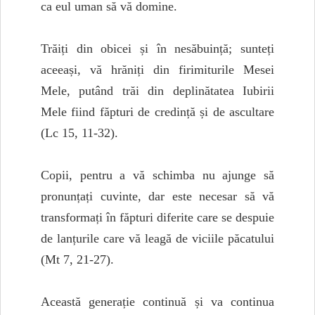
ca eul uman să vă domine.
Trăiți din obicei și în nesăbuință; sunteți
aceeași, vă hrăniți din firimiturile Mesei
Mele, putând trăi din deplinătatea Iubirii
Mele fiind făpturi de credință și de ascultare
(Lc 15, 11-32).
Copii, pentru a vă schimba nu ajunge să
pronunțați cuvinte, dar este necesar să vă
transformați în făpturi diferite care se despuie
de lanțurile care vă leagă de viciile păcatului
(Mt 7, 21-27).
Această generație continuă și va continua