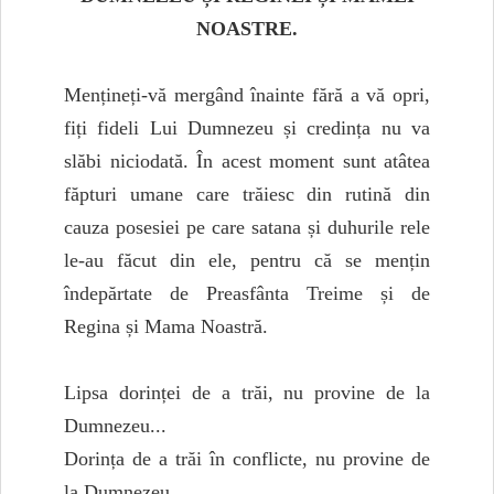
NOASTRE.
Mențineți-vă mergând înainte fără a vă opri,
fiți fideli Lui Dumnezeu și credința nu va
slăbi niciodată. În acest moment sunt atâtea
făpturi umane care trăiesc din rutină din
cauza posesiei pe care satana și duhurile rele
le-au făcut din ele, pentru că se mențin
îndepărtate de Preasfânta Treime și de
Regina și Mama Noastră.
Lipsa dorinței de a trăi, nu provine de la
Dumnezeu...
Dorința de a trăi în conflicte, nu provine de
la Dumnezeu...