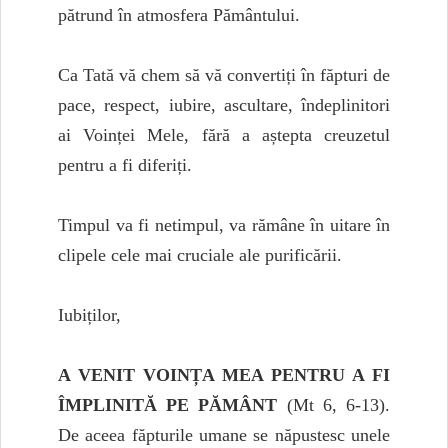
pătrund în atmosfera Pământului.
Ca Tată vă chem să vă convertiți în făpturi de
pace, respect, iubire, ascultare, îndeplinitori
ai Voinței Mele, fără a aștepta creuzetul
pentru a fi diferiți.
Timpul va fi netimpul, va rămâne în uitare în
clipele cele mai cruciale ale purificării.
Iubiților,
A VENIT VOINȚA MEA PENTRU A FI
ÎMPLINITĂ PE PĂMÂNT
(Mt 6, 6-13).
De aceea făpturile umane se năpustesc unele