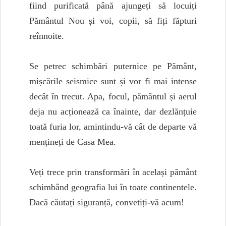
fiind purificată până ajungeți să locuiți
Pământul Nou și voi, copii, să fiți făpturi
reînnoite.
Se petrec schimbări puternice pe Pământ,
mișcările seismice sunt și vor fi mai intense
decât în trecut. Apa, focul, pământul și aerul
deja nu acționează ca înainte, dar dezlănțuie
toată furia lor, amintindu-vă cât de departe vă
mențineți de Casa Mea.
Veți trece prin transformări în același pământ
schimbând geografia lui în toate continentele.
Dacă căutați siguranță, convetiți-vă acum!