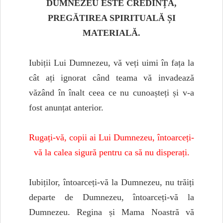
DUMNEZEU ESTE CREDINȚA,
PREGĂTIREA SPIRITUALĂ ȘI
MATERIALĂ.
Iubiții Lui Dumnezeu, vă veți uimi în fața la
cât ați ignorat când teama vă invadează
văzând în înalt ceea ce nu cunoașteți și v-a
fost anunțat anterior.
Rugați-vă, copii ai Lui Dumnezeu, întoarceți-
vă la calea sigură pentru ca să nu disperați.
Iubiților, întoarceți-vă la Dumnezeu, nu trăiți
departe de Dumnezeu, întoarceți-vă la
Dumnezeu. Regina și Mama Noastră vă