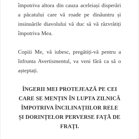
împotriva altora din cauza aceleiași disperări
a păcatului care vă roade pe dinăuntru și
insinuările diavolului vă duc să vă răzvrătiți
împotriva Mea.
Copiii Me, vă iubesc, pregătiți-vă pentru a
înfrunta Avertismentul, va veni fără ca să o
așteptați.
ÎNGERII MEI PROTEJEAZĂ PE CEI
CARE SE MENȚIN ÎN LUPTA ZILNICĂ
ÎMPOTRIVA ÎNCILINAȚIILOR RELE
ȘI DORINȚELOR PERVERSE FAȚĂ DE
FRAȚI.