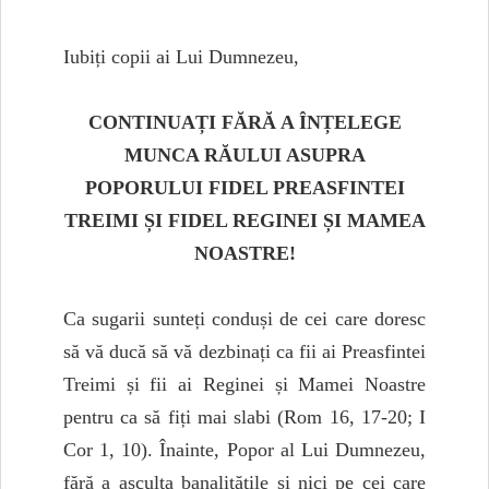
Iubiți copii ai Lui Dumnezeu,
CONTINUAȚI FĂRĂ A ÎNȚELEGE
MUNCA RĂULUI ASUPRA
POPORULUI FIDEL PREASFINTEI
TREIMI ȘI FIDEL REGINEI ȘI MAMEA
NOASTRE!
Ca sugarii sunteți conduși de cei care doresc
să vă ducă să vă dezbinați ca fii ai Preasfintei
Treimi și fii ai Reginei și Mamei Noastre
pentru ca să fiți mai slabi (Rom 16, 17-20; I
Cor 1, 10). Înainte, Popor al Lui Dumnezeu,
fără a asculta banalitățile și nici pe cei care