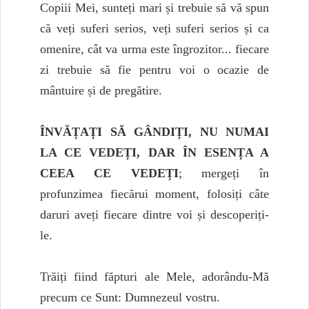
Copiii Mei, sunteți mari și trebuie să vă spun
că veți suferi serios, veți suferi serios și ca
omenire, cât va urma este îngrozitor... fiecare
zi trebuie să fie pentru voi o ocazie de
mântuire și de pregătire.
ÎNVĂȚAȚI SĂ GÂNDIȚI, NU NUMAI
LA CE VEDEȚI, DAR ÎN ESENȚA A
CEEA CE VEDEȚI
; mergeți în
profunzimea fiecărui moment, folosiți câte
daruri aveți fiecare dintre voi și descoperiți-
le.
Trăiți fiind făpturi ale Mele, adorându-Mă
precum ce Sunt: Dumnezeul vostru.