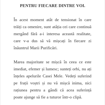
PENTRU FIECARE DINTRE VOI.
În acest moment atât de tensionat în care
trăiți ca omenire, sunt atâția cei care continuă
mergând fără a-i interesa această realitate,
care v-a dus să vă mișcați în fiecare zi
înăuntrul Marii Purificări.
Marea majoritate se mișcă în ceea ce este
imediat, efemer și lumesc; sunteți orbi, nu ați
înțeles apelurile Casei Mele. Vedeți suferind
pe frații voștri și nu vă mișcă inima, nici
rațiunea pentru a gândi că acea suferință
poate ajunge să fie a tuturor într-o clipă.