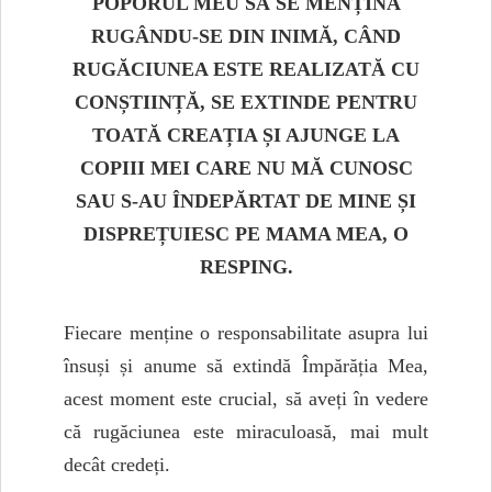
POPORUL MEU SĂ SE MENȚINĂ
RUGÂNDU-SE DIN INIMĂ, CÂND
RUGĂCIUNEA ESTE REALIZATĂ CU
CONȘTIINȚĂ, SE EXTINDE PENTRU
TOATĂ CREAȚIA ȘI AJUNGE LA
COPIII MEI CARE NU MĂ CUNOSC
SAU S-AU ÎNDEPĂRTAT DE MINE ȘI
DISPREȚUIESC PE MAMA MEA, O
RESPING.
Fiecare menține o responsabilitate asupra lui
însuși și anume să extindă Împărăția Mea,
acest moment este crucial, să aveți în vedere
că rugăciunea este miraculoasă, mai mult
decât credeți.