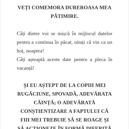
VEȚI COMEMORA DUREROASA MEA
PĂTIMIRE.
Câți dintre voi se mișcă în mijlocul datelor
pentru a continua în păcat, uitați că vin ca un
hoț, noaptea!
Câți așteaptă aceste date pentru a pleca în
vacanță!
ȘI EU AȘTEPT DE LA COPIII MEI
RUGĂCIUNE, SPOVADĂ, ADEVĂRATA
CĂINȚĂ; O ADEVĂRATĂ
CONȘTIENTIZARE A FAPTULUI CĂ
FIII MEI TREBUIE SĂ SE ROAGE ȘI
SĂ ACȚIONEZE ÎN FORMĂ DIFERITĂ