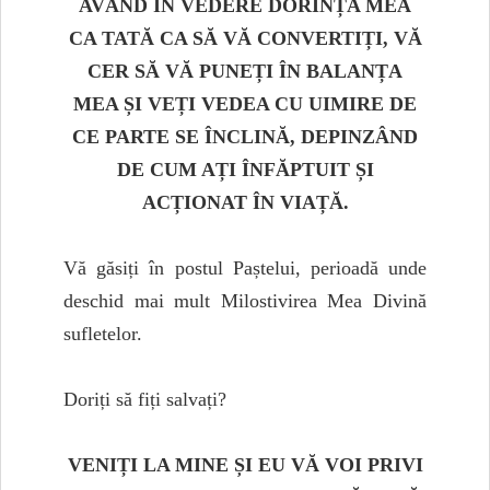
AVÂND ÎN VEDERE DORINȚA MEA
CA TATĂ CA SĂ VĂ CONVERTIȚI, VĂ
CER SĂ VĂ PUNEȚI ÎN BALANȚA
MEA ȘI VEȚI VEDEA CU UIMIRE DE
CE PARTE SE ÎNCLINĂ, DEPINZÂND
DE CUM AȚI ÎNFĂPTUIT ȘI
ACȚIONAT ÎN VIAȚĂ.
Vă găsiți în postul Paștelui, perioadă unde
deschid mai mult Milostivirea Mea Divină
sufletelor.
Doriți să fiți salvați?
VENIȚI LA MINE ȘI EU VĂ VOI PRIVI