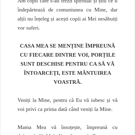
Am copii care s-au trezit spiritual și știu ce îi
îndepărtează de comuniunea cu Mine, dar
alții nu înțeleg și acești copii ai Mei nesăbuiți
vor suferi.
CASA MEA SE MENȚINE ÎMPREUNĂ
CU FIECARE DINTRE VOI, PORȚILE
SUNT DESCHISE PENTRU CA SĂ VĂ
ÎNTOARCEȚI, ESTE MÂNTUIREA
VOASTRĂ.
Veniți la Mine, pentru că Eu vă iubesc și vă
voi privi ca prima dată când veniți la Mine.
Mama Mea vă însoțește, împreună cu