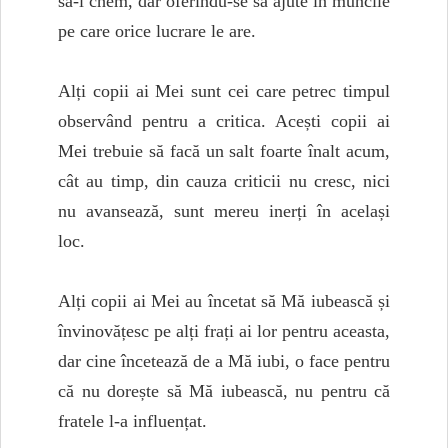
să-i chem, dar oferindu-se să ajute în muncile
pe care orice lucrare le are.
Alți copii ai Mei sunt cei care petrec timpul
observând pentru a critica. Acești copii ai
Mei trebuie să facă un salt foarte înalt acum,
cât au timp, din cauza criticii nu cresc, nici
nu avansează, sunt mereu inerți în același
loc.
Alți copii ai Mei au încetat să Mă iubească și
învinovățesc pe alți frați ai lor pentru aceasta,
dar cine încetează de a Mă iubi, o face pentru
că nu dorește să Mă iubească, nu pentru că
fratele l-a influențat.