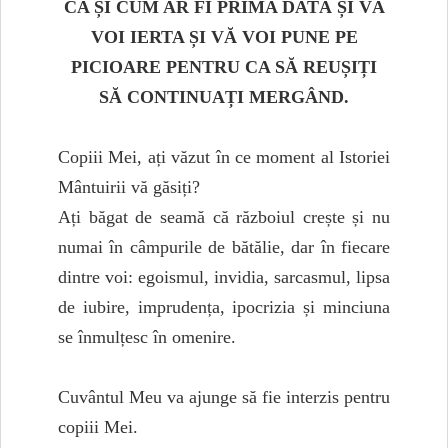
CA ȘI CUM AR FI PRIMA DATĂ ȘI VĂ
VOI IERTA ȘI VĂ VOI PUNE PE
PICIOARE PENTRU CA SĂ REUȘIȚI
SĂ CONTINUAȚI MERGÂND.
Copiii Mei, ați văzut în ce moment al Istoriei
Mântuirii vă găsiți?
Ați băgat de seamă că războiul crește și nu
numai în câmpurile de bătălie, dar în fiecare
dintre voi: egoismul, invidia, sarcasmul, lipsa
de iubire, imprudența, ipocrizia și minciuna
se înmulțesc în omenire.
Cuvântul Meu va ajunge să fie interzis pentru
copiii Mei.