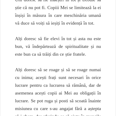
știe că nu pot fi. Copiii Mei se limitează la ei
înșiși în măsura în care meschinăria umană
vă duce să voiți să ieșiți în evidență în tot.
Alți doresc să fie elevi în tot și asta nu este
bun, vă îndepărtează de spiritualitate și nu
este bun ca să trăiți din ce știe fratele.
Alți doresc să se roage și să se roage numai
cu inima; acești frați sunt necesari în orice
lucrare pentru ca lucrarea să rămână, dar de
asemenea acești copii ai Mei au obligații în
lucrare. Se pot ruga și posti să scoată înainte
misiunea cu care s-au angajat fără a aștepta