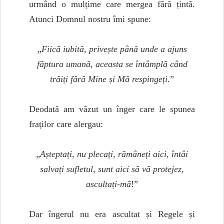
urmând o mulțime care mergea fără țintă.
Atunci Domnul nostru îmi spune:
„
Fiică iubită, privește până unde a ajuns
făptura umană, aceasta se întâmplă când
trăiți fără Mine și Mă respingeți
.”
Deodată am văzut un înger care le spunea
fraților care alergau:
„
Așteptați, nu plecați, rămâneți aici, întâi
salvați sufletul, sunt aici să vă protejez,
ascultați-mă
!”
Dar îngerul nu era ascultat și Regele și