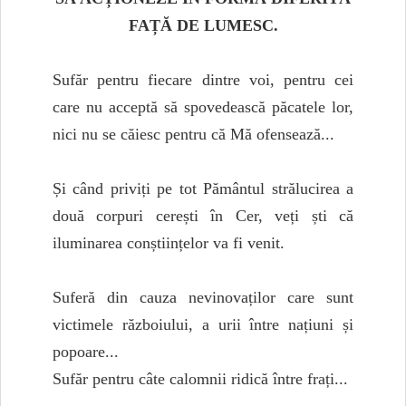
FAȚĂ DE LUMESC.
Sufăr pentru fiecare dintre voi, pentru cei
care nu acceptă să spovedească păcatele lor,
nici nu se căiesc pentru că Mă ofensează...
Și când priviți pe tot Pământul strălucirea a
două corpuri cerești în Cer, veți ști că
iluminarea conștiințelor va fi venit.
Suferă din cauza nevinovaților care sunt
victimele războiului, a urii între națiuni și
popoare...
Sufăr pentru câte calomnii ridică între frați...