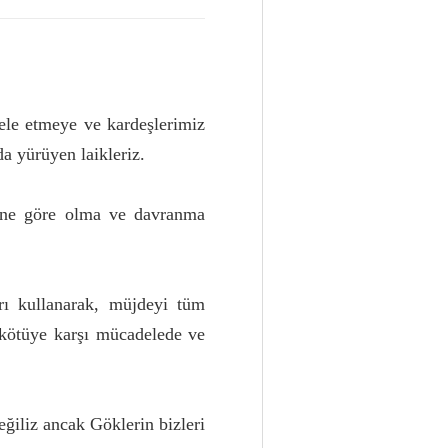
dele etmeye ve kardeşlerimiz
da yürüyen laikleriz.
eğine göre olma ve davranma
rı kullanarak, müjdeyi tüm
 kötüye karşı mücadelede ve
ğiliz ancak Göklerin bizleri