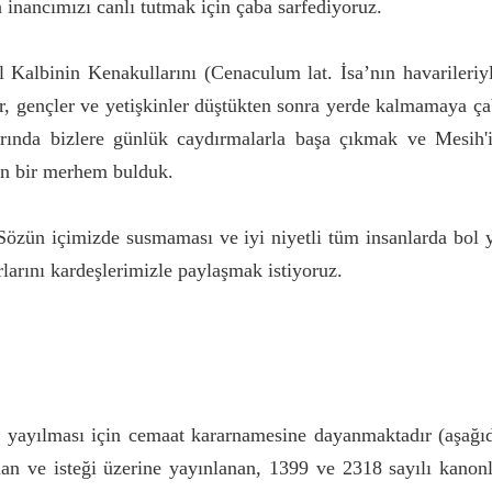
 inancımızı canlı tutmak için çaba sarfediyoruz.
l Kalbinin Kenakullarını (Cenaculum lat. İsa’nın havarileri
r, gençler ve yetişkinler düştükten sonra yerde kalmamaya ç
larında bizlere günlük caydırmalarla başa çıkmak ve Mesih
en bir merhem bulduk.
i Sözün içimizde susmaması ve iyi niyetli tüm insanlarda b
ırlarını kardeşlerimizle paylaşmak istiyoruz.
yayılması için cemaat kararnamesine dayanmaktadır (aşağıda
nan ve isteği üzerine yayınlanan, 1399 ve 2318 sayılı kanon