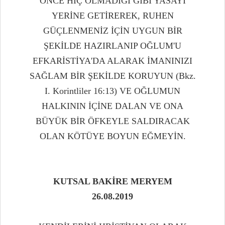
ÖNCE HİÇ OLMADIĞI GİBİ YASAYI
YERİNE GETİREREK, RUHEN
GÜÇLENMENİZ İÇİN UYGUN BİR
ŞEKİLDE HAZIRLANIP OĞLUM'U
EFKARİSTİYA'DA ALARAK İMANINIZI
SAĞLAM BİR ŞEKİLDE KORUYUN (Bkz.
I. Korintliler 16:13) VE OĞLUMUN
HALKININ İÇİNE DALAN VE ONA
BÜYÜK BİR ÖFKEYLE SALDIRACAK
OLAN KÖTÜYE BOYUN EĞMEYİN.
KUTSAL BAKİRE MERYEM
26.08.2019