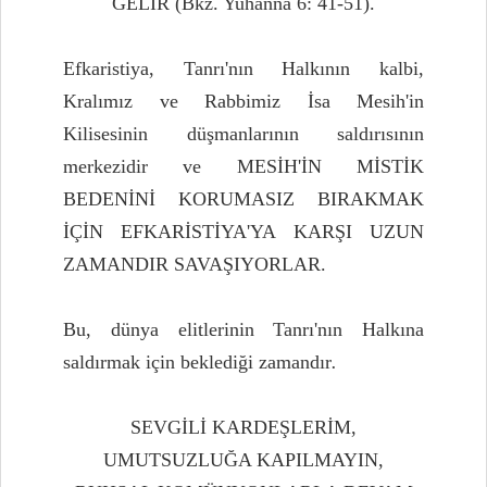
GELİR (Bkz. Yuhanna 6: 41-51).
Efkaristiya, Tanrı'nın Halkının kalbi,
Kralımız ve Rabbimiz İsa Mesih'in
Kilisesinin düşmanlarının saldırısının
merkezidir ve MESİH'İN MİSTİK
BEDENİNİ KORUMASIZ BIRAKMAK
İÇİN EFKARİSTİYA'YA KARŞI UZUN
ZAMANDIR SAVAŞIYORLAR.
Bu, dünya elitlerinin Tanrı'nın Halkına
saldırmak için beklediği zamandır
.
SEVGİLİ KARDEŞLERİM,
UMUTSUZLUĞA KAPILMAYIN,