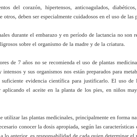
ntos del corazón, hipertensos, anticoagulados, diabéticos
re otros, deben ser especialmente cuidadosos en el uso de las 
inales durante el embarazo y en período de lactancia no son
ligrosos sobre el organismo de la madre y de la criatura.
ores de 7 años no se recomienda el uso de plantas medicin
 intensos y sus organismos nos están preparados para metabo
suficiente evidencia científica para justificarlo. El uso de 
ar aplicando el aceite en la planta de los pies, en niños 
e utilizar las plantas medicinales, principalmente en forma nat
ecesario conocer la dosis apropiada, según las características d
a lo anterior, es responsabilidad de cada quien determinar el m