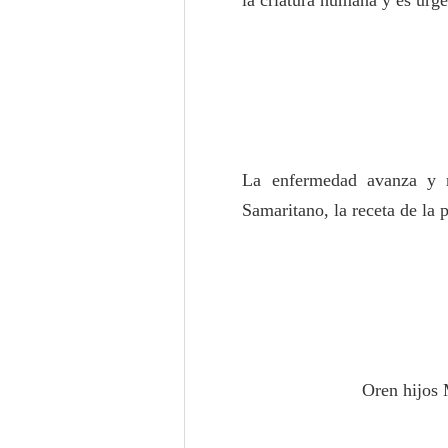
la criatura humana y es urg
La enfermedad avanza y n
Samaritano, la receta de la
Oren hijos 